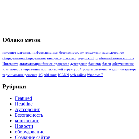
Облако меток
интернет-магазины
информационная безопасность
ит консалтинг
компьютерное
оборудование оборудование
консультирование предприятий
проблемы безопасности в
Интернете
автоматизации бизнес-процессов
аутсорсинг
баннеры
блоги
обслуживание
компьютеров
управление компьютерной структурой
услуги системного администратора
терминальные решения
1C
AltLinux
ICANN
web сайты
Windows 7
Рубрики
Featured
Headline
Аутсорсинг
Безопасность
консалтинг
Новости
оборудование
Создание сайтов