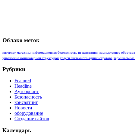
Облако меток
интернет-магазины
информационная безопасность
ит консалтинг
компьютерное оборудов
управление компьютерной структурой
услуги системного администратора
терминальные
Рубрики
Featured
Headline
Аутсорсинг
Безопасность
консалтинг
Новости
оборудование
Создание сайтов
Календарь