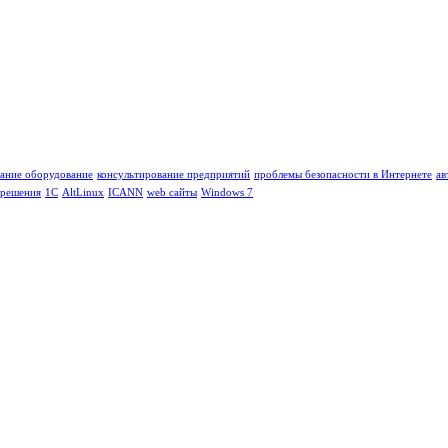
ание оборудование
консультирование предприятий
проблемы безопасности в Интернете
ав
 решения
1C
AltLinux
ICANN
web сайты
Windows 7