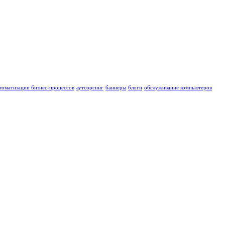
томатизации бизнес-процессов
аутсорсинг
баннеры
блоги
обслуживание компьютеров