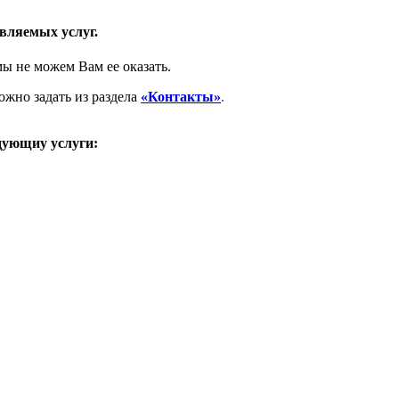
вляемых услуг.
мы не можем Вам ее оказать.
жно задать из раздела
«Контакты»
.
дующиу услуги: