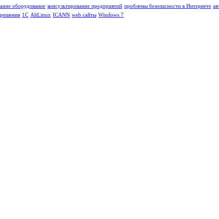
ание оборудование
консультирование предприятий
проблемы безопасности в Интернете
ав
 решения
1C
AltLinux
ICANN
web сайты
Windows 7