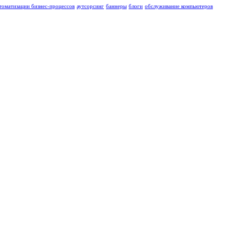
томатизации бизнес-процессов
аутсорсинг
баннеры
блоги
обслуживание компьютеров