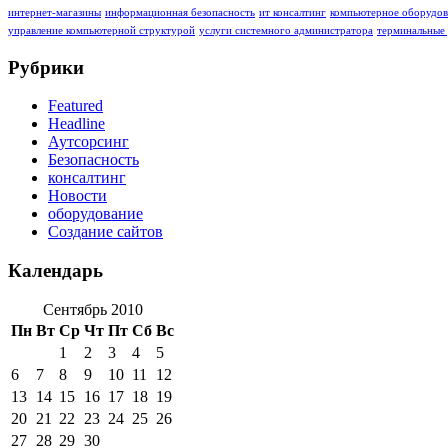
интернет-магазины
информационная безопасность
ит консалтинг
компьютерное оборудов
управление компьютерной структурой
услуги системного администратора
терминальные
Рубрики
Featured
Headline
Аутсорсинг
Безопасность
консалтинг
Новости
оборудование
Создание сайтов
Календарь
Сентябрь 2010
Пн
Вт
Ср
Чт
Пт
Сб
Вс
1
2
3
4
5
6
7
8
9
10
11
12
13
14
15
16
17
18
19
20
21
22
23
24
25
26
27
28
29
30