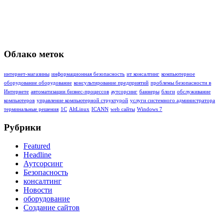
Облако меток
интернет-магазины
информационная безопасность
ит консалтинг
компьютерное
оборудование оборудование
консультирование предприятий
проблемы безопасности в
Интернете
автоматизации бизнес-процессов
аутсорсинг
баннеры
блоги
обслуживание
компьютеров
управление компьютерной структурой
услуги системного администратора
терминальные решения
1C
AltLinux
ICANN
web сайты
Windows 7
Рубрики
Featured
Headline
Аутсорсинг
Безопасность
консалтинг
Новости
оборудование
Создание сайтов