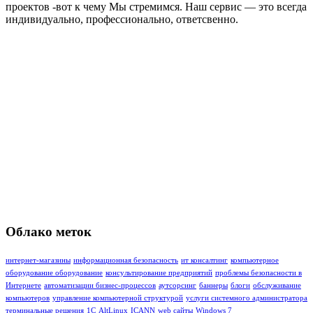
проектов -вот к чему Мы стремимся. Наш сервис — это всегда
индивидуально, профессионально, ответсвенно.
Облако меток
интернет-магазины
информационная безопасность
ит консалтинг
компьютерное
оборудование оборудование
консультирование предприятий
проблемы безопасности в
Интернете
автоматизации бизнес-процессов
аутсорсинг
баннеры
блоги
обслуживание
компьютеров
управление компьютерной структурой
услуги системного администратора
терминальные решения
1C
AltLinux
ICANN
web сайты
Windows 7