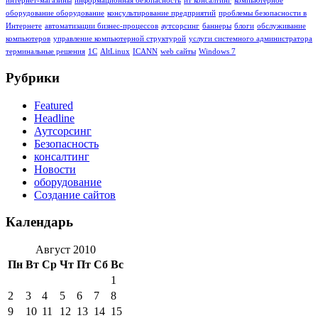
интернет-магазины
информационная безопасность
ит консалтинг
компьютерное
оборудование оборудование
консультирование предприятий
проблемы безопасности в
Интернете
автоматизации бизнес-процессов
аутсорсинг
баннеры
блоги
обслуживание
компьютеров
управление компьютерной структурой
услуги системного администратора
терминальные решения
1C
AltLinux
ICANN
web сайты
Windows 7
Рубрики
Featured
Headline
Аутсорсинг
Безопасность
консалтинг
Новости
оборудование
Создание сайтов
Календарь
Август 2010
Пн
Вт
Ср
Чт
Пт
Сб
Вс
1
2
3
4
5
6
7
8
9
10
11
12
13
14
15