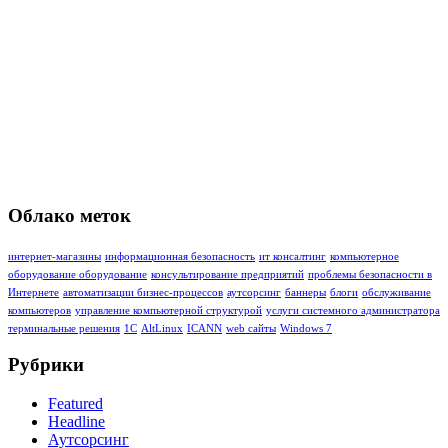
Облако меток
интернет-магазины
информационная безопасность
ит консалтинг
компьютерное
оборудование оборудование
консультирование предприятий
проблемы безопасности в
Интернете
автоматизации бизнес-процессов
аутсорсинг
баннеры
блоги
обслуживание
компьютеров
управление компьютерной структурой
услуги системного администратора
терминальные решения
1C
AltLinux
ICANN
web сайты
Windows 7
Рубрики
Featured
Headline
Аутсорсинг