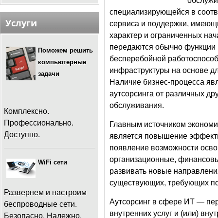
обслужи
специализирующейся в соотве
Услуги
сервиса и поддержки, имеющ
характер и ограниченных нач
передаются обычно функции
Поможем решить
бесперебойной работоспособ
компьютерные
инфраструктуры на основе дли
задачи
Наличие бизнес-процесса явл
аутсорсинга от различных др
обслуживания.
Комплексно.
Профессионально.
Главным источником экономи
Доступно.
является повышение эффекти
появление возможности осво
организационные, финансовы
WiFi сети
развивать новые направления
существующих, требующих п
Развернем и настроим
Аутсорсинг в сфере ИТ — пе
беспроводные сети.
внутренних услуг и (или) вну
Безопасно. Надежно.