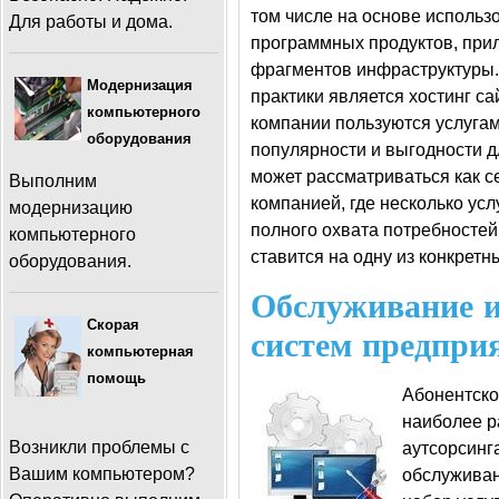
том числе на основе использ
Для работы и дома.
программных продуктов, прил
фрагментов инфраструктуры
Модернизация
практики является хостинг с
компьютерного
компании пользуются услугами
оборудования
популярности и выгодности д
может рассматриваться как 
Выполним
компанией, где несколько ус
модернизацию
полного охвата потребностей
компьютерного
ставится на одну из конкретны
оборудования.
Обслуживание 
Скорая
систем предпри
компьютерная
помощь
Абонентск
наиболее р
Возникли проблемы с
аутсорсинг
Вашим компьютером?
обслуживан