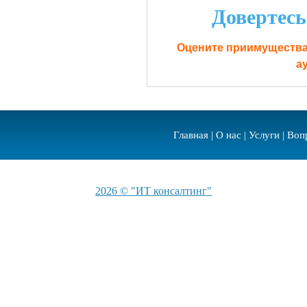
Довертес
Оцените приимущества
а
Главная
|
О нас
|
Услуги
|
Воп
2026 © "ИТ консалтинг"