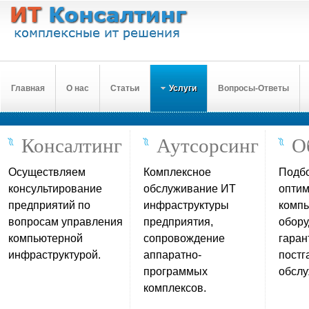
Главная
О нас
Статьи
Услуги
Вопросы-Ответы
Консалтинг
Аутсорсинг
О
Осуществляем
Комплексное
Подбо
консультирование
обслуживание ИТ
опти
предприятий по
инфраструктуры
компь
вопросам управления
предприятия,
обору
компьютерной
сопровождение
гаран
инфраструктурой.
аппаратно-
постг
программых
обслу
комплексов.