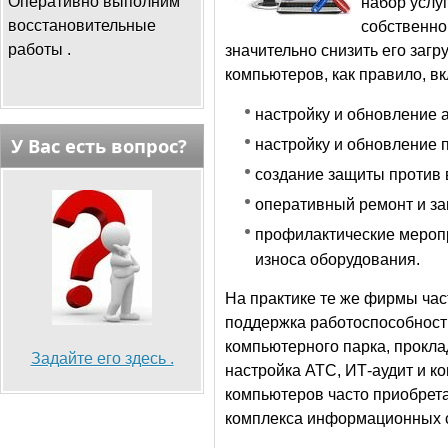
Оперативно выполним
набор услу
восстановительные
собственно
работы .
значительно снизить его загр
компьютеров, как правило, в
настройку и обновление 
У Вас есть вопрос?
настройку и обновление 
создание защиты против 
оперативный ремонт и за
профилактические мероп
износа оборудования.
На практике те же фирмы ча
поддержка работоспособности
компьютерного парка, прокла
Задайте его здесь .
настройка АТС, ИТ-аудит и к
компьютеров часто приобрет
комплекса информационных с