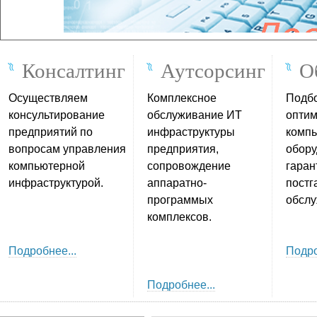
Консалтинг
Аутсорсинг
О
Осуществляем
Комплексное
Подбо
консультирование
обслуживание ИТ
опти
предприятий по
инфраструктуры
компь
вопросам управления
предприятия,
обору
компьютерной
сопровождение
гаран
инфраструктурой.
аппаратно-
постг
программых
обслу
комплексов.
Подробнее...
Подро
Подробнее...