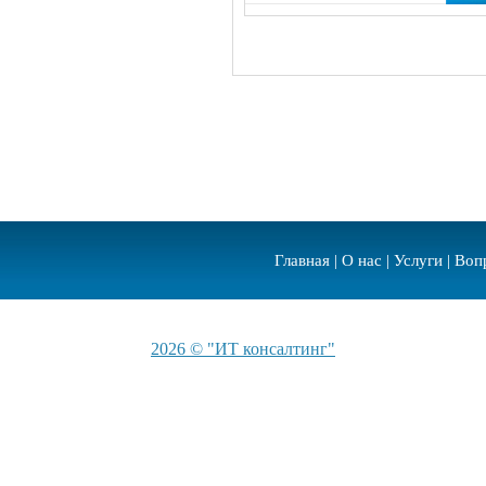
Главная
|
О нас
|
Услуги
|
Воп
2026 © "ИТ консалтинг"