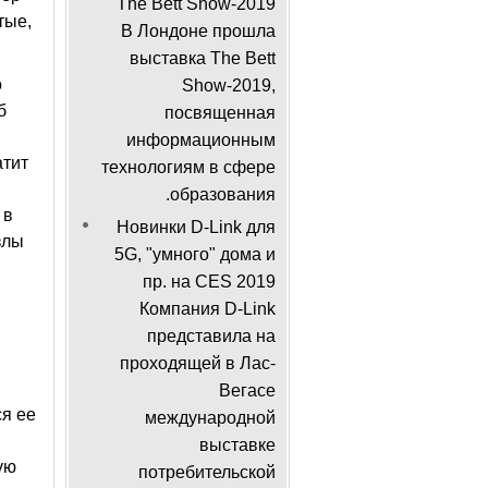
The Bett Show-2019
тые,
В Лондоне прошла
выставка The Bett
о
Show-2019,
б
посвященная
информационным
атит
технологиям в сфере
образования.
 в
Новинки D-Link для
злы
5G, "умного" дома и
пр. на CES 2019
Компания D-Link
представила на
проходящей в Лас-
Вегасе
ся ее
международной
выставке
ую
потребительской