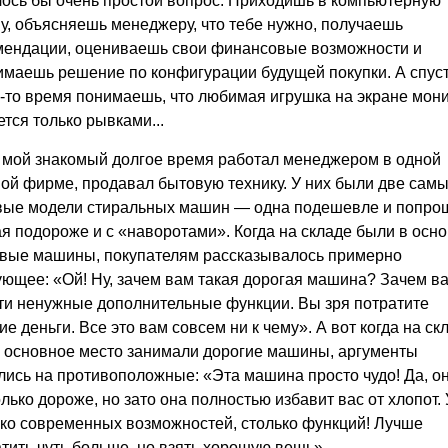
лось бы очень простой вопрос. Приходишь в компьютерную
у, объясняешь менеджеру, что тебе нужно, получаешь
мендации, оцениваешь свои финансовые возможности и
имаешь решение по конфигурации будущей покупки. А спус
е-то время понимаешь, что любимая игрушка на экране мон
тся только рывками...
 мой знакомый долгое время работал менеджером в одной
ой фирме, продавал бытовую технику. У них были две сам
вые модели стиральных машин — одна подешевле и попро
я подороже и с «наворотами». Когда на складе были в осн
вые машины, покупателям рассказывалось примерно
ующее: «Ой! Ну, зачем вам такая дорогая машина? Зачем в
эти ненужные дополнительные функции. Вы зря потратите
е деньги. Все это вам совсем ни к чему». А вот когда на ск
г основное место занимали дорогие машины, аргументы
лись на противоположные: «Эта машина просто чудо! Да, о
лько дороже, но зато она полностью избавит вас от хлопот. 
ько современных возможностей, столько функций! Лучше
тить чуть больше, но взять хорошую вещь».