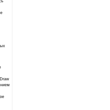
сь
не
ных
е
 Draw
ением
ное