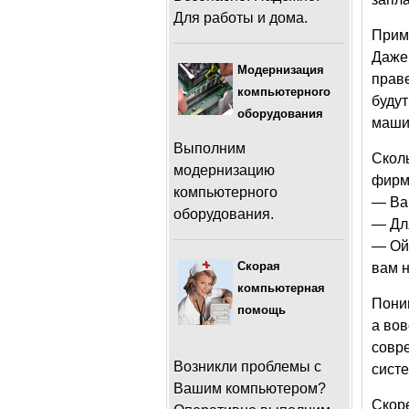
Для работы и дома.
Приме
Даже 
Модернизация
праве
компьютерного
будут
оборудования
маши
Выполним
Скол
модернизацию
фирм
компьютерного
— Ва
оборудования.
— Дл
— Ой,
Скорая
вам н
компьютерная
Пони
помощь
а вов
совр
Возникли проблемы с
систе
Вашим компьютером?
Скоре