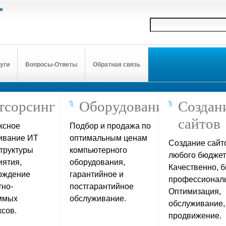
уги
Вопросы-Ответы
Обратная связь
тсорсинг
Оборудование
Создан
сайтов
ксное
Подбор и продажа по
ивание ИТ
оптимальным ценам
Создание сайт
труктуры
компьютерного
любого бюджет
иятия,
оборудования,
Качественно, б
ождение
гарантийное и
профессиональ
тно-
постгарантийное
Оптимизация,
ммых
обслуживание.
обслуживание,
сов.
продвижение.