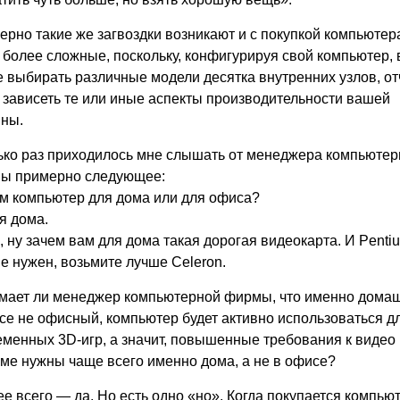
рно такие же загвоздки возникают и с покупкой компьютер
более сложные, поскольку, конфигурируя свой компьютер, 
 выбирать различные модели десятка внутренних узлов, от
 зависеть те или иные аспекты производительности вашей
ны.
ько раз приходилось мне слышать от менеджера компьютер
ы примерно следующее:
м компьютер для дома или для офиса?
я дома.
 ну зачем вам для дома такая дорогая видеокарта. И Penti
е нужен, возьмите лучше Celeron.
мает ли менеджер компьютерной фирмы, что именно дома
се не офисный, компьютер будет активно использоваться д
еменных 3D-игр, а значит, повышенные требования к видео
ме нужны чаще всего именно дома, а не в офисе?
е всего — да. Но есть одно «но». Когда покупается компью