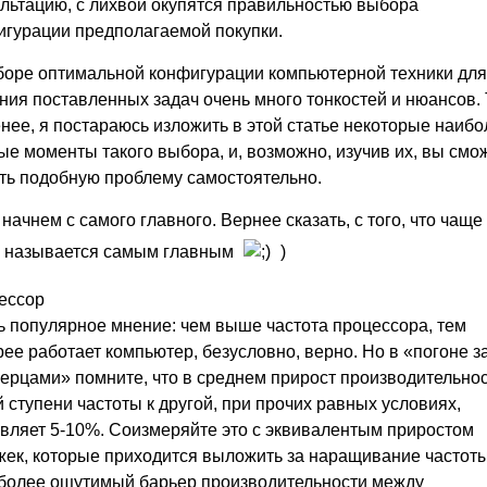
льтацию, с лихвой окупятся правильностью выбора
игурации предполагаемой покупки.
боре оптимальной конфигурации компьютерной техники дл
ия поставленных задач очень много тонкостей и нюансов.
нее, я постараюсь изложить в этой статье некоторые наибо
е моменты такого выбора, и, возможно, изучив их, вы смо
ть подобную проблему самостоятельно.
 начнем с самого главного. Вернее сказать, с того, что чаще
о называется самым главным
)
ессор
ь популярное мнение: чем выше частота процессора, тем
ее работает компьютер, безусловно, верно. Но в «погоне з
ерцами» помните, что в среднем прирост производительнос
 ступени частоты к другой, при прочих равных условиях,
авляет 5-10%. Соизмеряйте это с эквивалентым приростом
жек, которые приходится выложить за наращивание частоты
 более ощутимый барьер производительности между