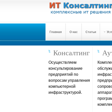
Главная
О нас
Статьи
Усл
Консалтинг
Ау
Осуществляем
Компле
консультирование
обслуж
предприятий по
инфрас
вопросам управления
предпр
компьютерной
сопров
инфраструктурой.
аппара
програ
комплек