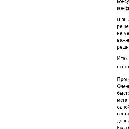
консу
конф
В вы
решен
не ме
важны
реши
Итак,
всег
Проц
Очен
быстр
мегаг
одной
сост
дене
Куда