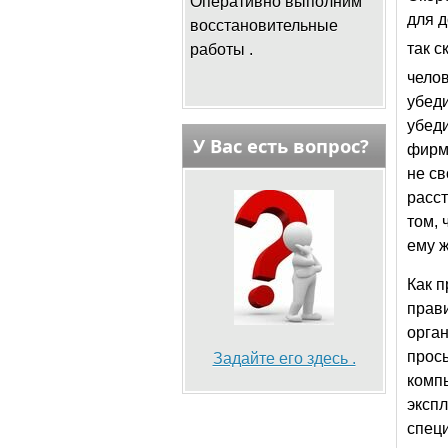
Оперативно выполним
для д
восстановительные
так 
работы .
челов
убеди
убеди
У Вас есть вопрос?
фирме
не св
расст
том, 
ему 
Как п
прави
орган
прос
Задайте его здесь .
компь
эксп
специ