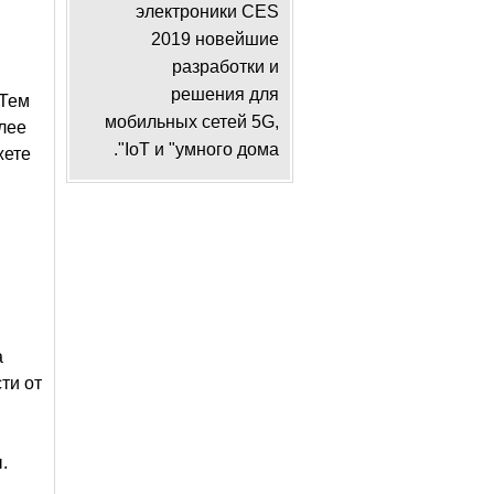
электроники CES
2019 новейшие
разработки и
я
решения для
 Тем
мобильных сетей 5G,
лее
IoT и "умного дома".
жете
а
ти от
.