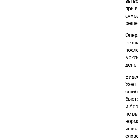
вы вс
при в
сумее
реше
Опер
Реком
посло
макс
денег
Виде
Узел,
ошибо
быстр
и Ado
не вы
норма
испо
слов