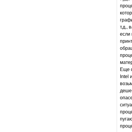
проце
кото
граф
т.д.,
если 
принт
обращ
проце
матер
Еще 
Intel
возьм
деше
опасе
ситуа
проце
пугаю
проце