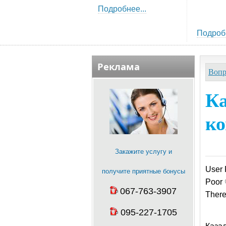
Подробнее...
Подробн
Реклама
Вопр
Ка
к
Закажите услугу и
User 
получите приятные бонусы
Poor
067-763-3907
There
095-227-1705