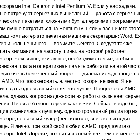
ссорами Intel Celeron и Intel Pentium IV. Если у вас задачи,
рые потребуют серьезных вычислений — работа с серьезн
ическими пакетами, сложными бухгалтерскими программам
 вам лучше потратиться на Pentium IV. Если у вас ничего этого
ваш компьютер это печатная машинка секретарши: Word, Ex
ер и больше ничего — возьмите Celeron. Следует так же
ать внимание, на частоту шины, на которой работает
ссор. Чем выше, тем лучше, необходимо только, чтобы и
инская плата и оперативная память работали на этой часто
один очень болезненный вопрос — дилема между процесс
 и AMD. Что посоветовать, я, честно говоря, не знаю. Я не
усь дать однозначный ответ, что лучше. Процессоры AMD
вле, однако, вопрос надежности их работы вызывает серье
ния. Первые Атлоны горели как свечки. Сейчас, вроде бы,
ция изменилась к лучшему, однако громадный радиатор на
ссоре, серьезный кулер (вентилятор), все это выглядит
ще. Я лично, при всей свой любви к AMD, предпочитаю
ссоры Intel. Дороже, но спиться спокойнее. Тем не менее, 