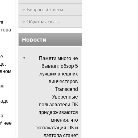
Вопросы-Ответы
Обратная связь
тя
итора
Новости
ые
Памяти много не
ще,
бывает: обзор 5
овном
лучших внешних
винчестеров
ам
Transcend
Уверенные
ладе
пользователи ПК
придерживаются
на
мнения, что
У нее
эксплуатация ПК и
лэптопа станет