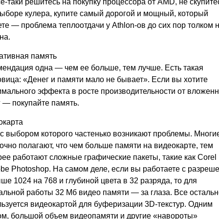
е-таки решитесь на покупку процессора от AMD, не скупите
ыборе кулера, купите самый дорогой и мощный, который
те — проблема теплоотдачи у Athlon-ов до сих пор толком 
на.
ативная память
ендация одна — чем ее больше, тем лучше. Есть такая
вица: «Денег и памяти мало не бывает». Если вы хотите
имального эффекта в росте производительности от вложен
 — покупайте память.
окарта
 с выбором которого частенько возникают проблемы. Многи
чно полагают, что чем больше памяти на видеокарте, тем
ее работают сложные графические пакеты, такие как Corel
be Photoshop. На самом деле, если вы работаете с разреш
ше 1024 на 768 и глубиной цвета в 32 разряда, то для
льной работы 32 Мб видео памяти — за глаза. Все осталь
льзуется видеокартой для буферизации 3D-текстур. Одним
ом, большой объем видеопамяти и другие «навороты»