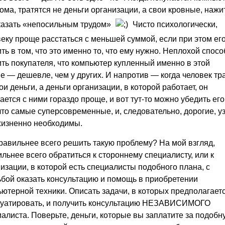
ома, тратятся не деньги организации, а свои кровные, нажи
сказать «непосильным трудом»
Чисто психологически,
еку проще расстаться с меньшей суммой, если при этом ег
ть в том, что это именно то, что ему нужно. Неплохой спосо
ть покупателя, что компьютер купленный именно в этой
 — дешевле, чем у других. И напротив — когда человек тр
ои деньги, а деньги организации, в которой работает, он
ается с ними гораздо проще, и вот тут-то можно убедить его
что самые суперсовременные, и, следовательно, дорогие, у
жизненно необходимы.
равильнее всего решить такую проблему? На мой взгляд,
льнее всего обратиться к стороннему специалисту, или к
изации, в которой есть специалисты подобного плана, с
ьбой оказать консультацию и помощь в приобретении
ютерной техники. Описать задачи, в которых предполагает
луатировать, и получить консультацию НЕЗАВИСИМОГО
алиста. Поверьте, деньги, которые вы заплатите за подобн