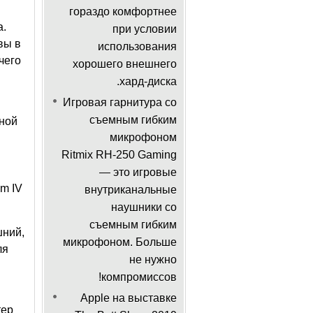
гораздо комфортнее
а.
при условии
вы в
использования
чего
хорошего внешнего
хард-диска.
Игровая гарнитура со
съемным гибким
ной
микрофоном
Ritmix RH-250 Gaming
— это игровые
um IV
внутриканальные
наушники со
съемным гибким
шний,
микрофоном. Больше
ля
не нужно
компромиссов!
Apple на выставке
тер