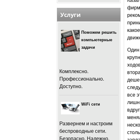
Каза
фирм
Услуги
реко
прин
како
Поможем решить
движе
компьютерные
задачи
Один
крупн
ходо
Комплексно.
втора
Профессионально.
деше
Доступно.
след
все 
лишни
WiFi сети
вдру
меня
Развернем и настроим
неско
беспроводные сети.
стол
Безопасно. Надежно.
запла