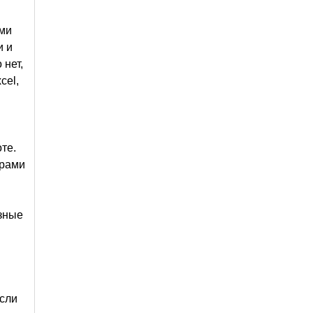
ыми
и и
 нет,
cel,
те.
орами
зные
если