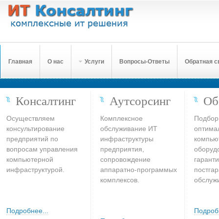
Главная
О нас
Услуги
Вопросы-Ответы
Обратная с
Консалтинг
Аутсорсинг
Об
Осуществляем
Комплексное
Подбор
консультирование
обслуживание ИТ
оптима
предприятий по
инфраструктуры
компью
вопросам управления
предприятия,
оборуд
компьютерной
сопровождение
гаранти
инфраструктурой.
аппаратно-программых
постга
комплексов.
обслуж
Подробнее...
Подробн